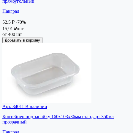
прямоугольный
Пакград
52,5 ₽
-70%
15,91 ₽
/шт
от 400 шт
Добавить в корзину
Арт. 34011
В наличии
Контейнер под запайку 160х103х36мм стандарт 350мл
прозрачный
Пакград