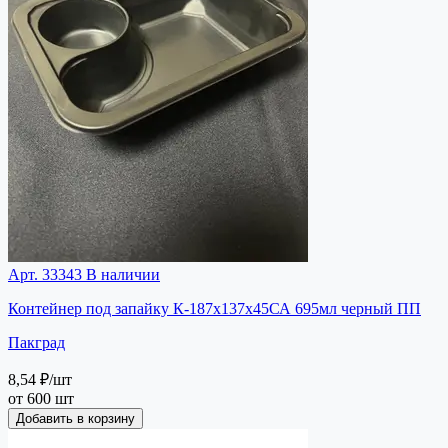
Арт. 33343
В наличии
Контейнер под запайку К-187х137х45СА 695мл черный ПП
Пакград
8,54 ₽
/шт
от 600 шт
Добавить в корзину