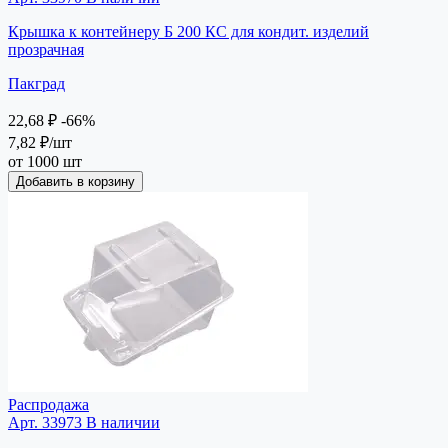
Крышка к контейнеру Б 200 КС для кондит. изделий
прозрачная
Пакград
22,68 ₽
-66%
7,82 ₽
/шт
от 1000 шт
Добавить в корзину
Распродажа
Арт. 33973
В наличии