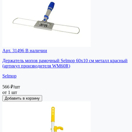
Арт. 31496
В наличии
Держатель мопов рамочный Selmop 60х10 см металл красный
(артикул производителя WM60R)
Selmop
566 ₽
/шт
от 1 шт
Добавить в корзину