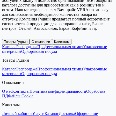
доступен к заказу и полностью оригинальный. Все товары из
каталога доступны для приобретения как в розницу так и
оптом. Наш менеджер вышлет Вам прайс VERA по запросу
для согласования необходимого количества товара на
отгрузку. Компания Гудвин предлагает полный ассортимент
гигиенической продукции для ресторанов и кафе, Бизнес
центров, Отелей, Автосалонов, Баров, Кофейни и тд.
Товары Гудвин
О компании
Клиентам
Каталог
Распродажа
Профессиональная химия
Упаковочные
материалы
Одноразовая посуда
Товары Гудвин
Каталог
Распродажа
Профессиональная химия
Упаковочные
материалы
Одноразовая посуда
О компании
О нас
Контакты
Политика конфиденциальности
Обработка
ПД
Файлы Cookie
Клиентам
Личный кабинет
Услуги
Каталог
Доставка
Оформление