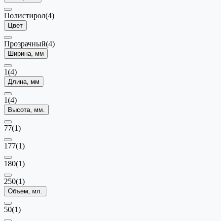
Полистирол
(4)
Цвет
Прозрачный
(4)
Ширина, мм
1
(4)
Длина, мм
1
(4)
Высота, мм.
77
(1)
177
(1)
180
(1)
250
(1)
Объем, мл.
50
(1)