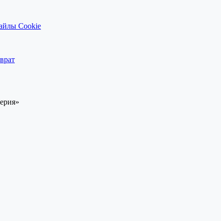
айлы Cookie
врат
перия»