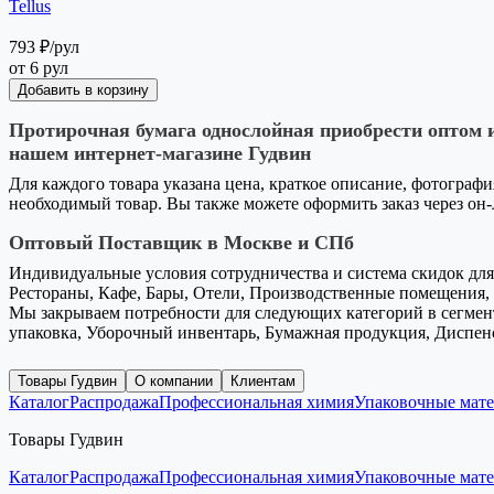
Tellus
793 ₽
/рул
от 6 рул
Добавить в корзину
Протирочная бумага однослойная приобрести оптом и
нашем интернет-магазине Гудвин
Для каждого товара указана цена, краткое описание, фотографи
необходимый товар. Вы также можете оформить заказ через он
Оптовый Поставщик в Москве и СПб
Индивидуальные условия сотрудничества и система скидок для 
Рестораны, Кафе, Бары, Отели, Производственные помещения, 
Мы закрываем потребности для следующих категорий в сегмент
упаковка, Уборочный инвентарь, Бумажная продукция, Диспен
Товары Гудвин
О компании
Клиентам
Каталог
Распродажа
Профессиональная химия
Упаковочные мат
Товары Гудвин
Каталог
Распродажа
Профессиональная химия
Упаковочные мат