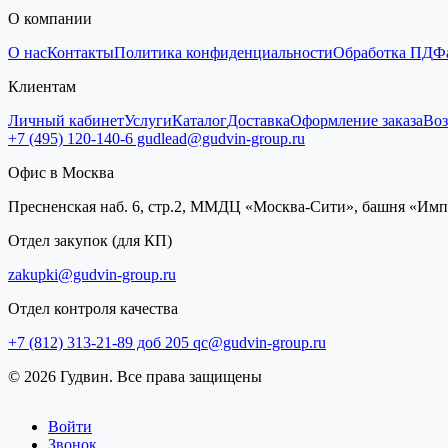
О компании
О нас
Контакты
Политика конфиденциальности
Обработка ПД
Ф
Клиентам
Личный кабинет
Услуги
Каталог
Доставка
Оформление заказа
Воз
+7 (495) 120-140-6
gudlead@gudvin-group.ru
Офис в Москва
Пресненская наб. 6, стр.2, ММДЦ «Москва-Сити», башня «Им
Отдел закупок (для КП)
zakupki@gudvin-group.ru
Отдел контроля качества
+7 (812) 313-21-89 доб 205
qc@gudvin-group.ru
© 2026 Гудвин. Все права защищены
Войти
Звонок