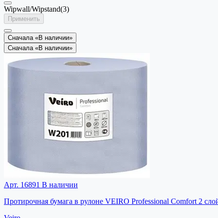
Wipwall/Wipstand
(3)
Применить
Сначала «В наличии»
Сначала «В наличии»
Арт. 16891
В наличии
Протирочная бумага в рулоне VEIRO Professional Comfort 2 сло
Veiro