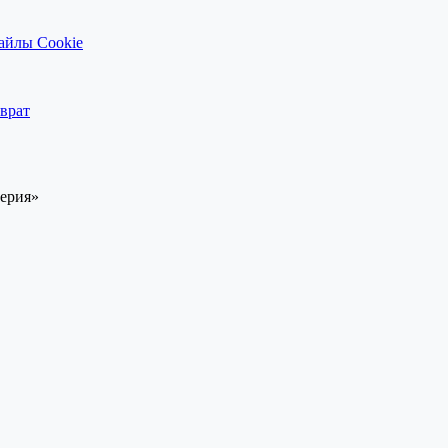
айлы Cookie
врат
перия»