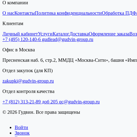
О компании
О нас
Контакты
Политика конфиденциальности
Обработка ПД
Ф
Клиентам
Личный кабинет
Услуги
Каталог
Доставка
Оформление заказа
Воз
+7 (495) 120-140-6
gudlead@gudvin-group.ru
Офис в Москва
Пресненская наб. 6, стр.2, ММДЦ «Москва-Сити», башня «Им
Отдел закупок (для КП)
zakupki@gudvin-group.ru
Отдел контроля качества
+7 (812) 313-21-89 доб 205
qc@gudvin-group.ru
© 2026 Гудвин. Все права защищены
Войти
Звонок