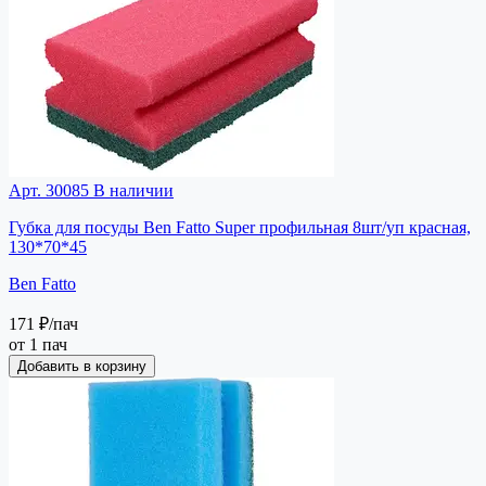
Арт. 30085
В наличии
Губка для посуды Ben Fatto Super профильная 8шт/уп красная,
130*70*45
Ben Fatto
171 ₽
/пач
от 1 пач
Добавить в корзину