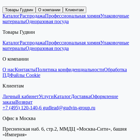
Товары Гудвин
О компании
Клиентам
Каталог
Распродажа
Профессиональная химия
Упаковочные
материалы
Одноразовая посуда
Товары Гудвин
Каталог
Распродажа
Профессиональная химия
Упаковочные
материалы
Одноразовая посуда
О компании
О нас
Контакты
Политика конфиденциальности
Обработка
ПД
Файлы Cookie
Клиентам
Личный кабинет
Услуги
Каталог
Доставка
Оформление
заказа
Возврат
+7 (495) 120-140-6
gudlead@gudvin-group.ru
Офис в Москва
Пресненская наб. 6, стр.2, ММДЦ «Москва-Сити», башня
«Империя»