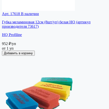
Арт. 17618
В наличии
Губка меламиновая 12см (8шт/уп) белая HQ (артикул
производителя 73617)
HQ Profiline
952 ₽
/уп
от 1 уп
Добавить в корзину