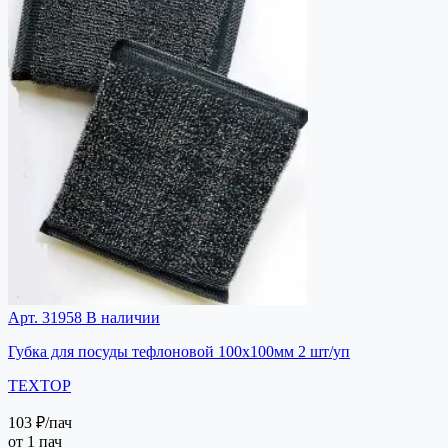
Арт. 31958
В наличии
Губка для посуды тефлоновой 100х100мм 2 шт/уп
TEXTOP
103 ₽
/пач
от 1 пач