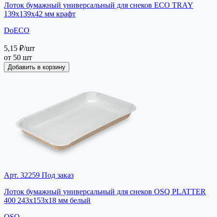
Лоток бумажный универсальный для снеков ECO TRAY
139х139х42 мм крафт
DoECO
5,15 ₽
/шт
от 50 шт
Добавить в корзину
Арт. 32259
Под заказ
Лоток бумажный универсальный для снеков OSQ PLATTER
400 243х153х18 мм белый
OSQ