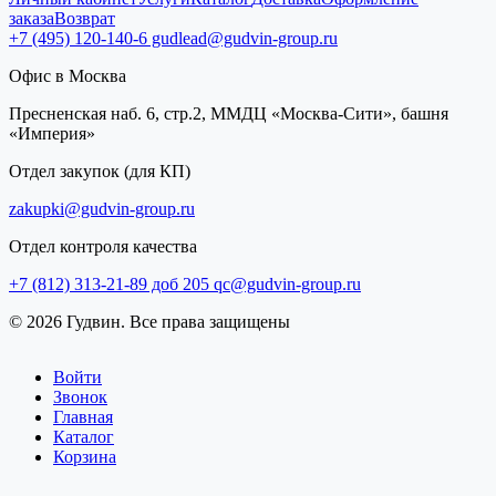
заказа
Возврат
+7 (495) 120-140-6
gudlead@gudvin-group.ru
Офис в Москва
Пресненская наб. 6, стр.2, ММДЦ «Москва-Сити», башня
«Империя»
Отдел закупок (для КП)
zakupki@gudvin-group.ru
Отдел контроля качества
+7 (812) 313-21-89 доб 205
qc@gudvin-group.ru
© 2026 Гудвин. Все права защищены
Войти
Звонок
Главная
Каталог
Корзина