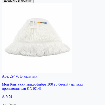
Добавить в корзину
Арт. 29476
В наличии
Моп Кентукки микрофибра 300 гр белый (артикул
производителя KN1014)
A-VM