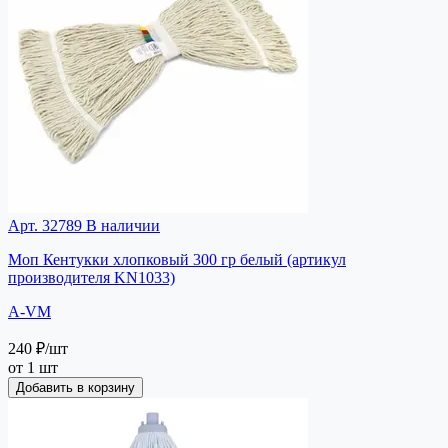
Арт. 32789
В наличии
Моп Кентукки хлопковый 300 гр белый (артикул
производителя KN1033)
A-VM
240 ₽
/шт
от 1 шт
Добавить в корзину