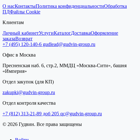
О нас
Контакты
Политика конфиденциальности
Обработка
ПД
Файлы Cookie
Клиентам
Личный кабинет
Услуги
Каталог
Доставка
Оформление
заказа
Возврат
+7 (495) 120-140-6
gudlead@gudvin-group.ru
Офис в Москва
Пресненская наб. 6, стр.2, ММДЦ «Москва-Сити», башня
«Империя»
Отдел закупок (для КП)
zakupki@gudvin-group.ru
Отдел контроля качества
+7 (812) 313-21-89 доб 205
qc@gudvin-group.ru
© 2026 Гудвин. Все права защищены
Войти