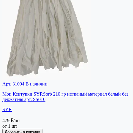
Арт. 31094
В наличии
Моп Кентукки SYRSorb 210 гр нетканый материал белый без
держателя арт. SS016
SYR
479 ₽
/шт
от 1 шт
Добавить в корзину