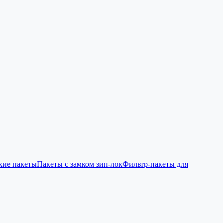
кие пакеты
Пакеты с замком зип-лок
Фильтр-пакеты для