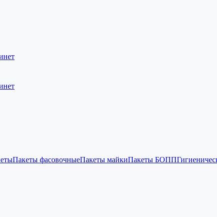
инет
инет
кеты
Пакеты фасовочные
Пакеты майки
Пакеты БОПП
Гигиеничес