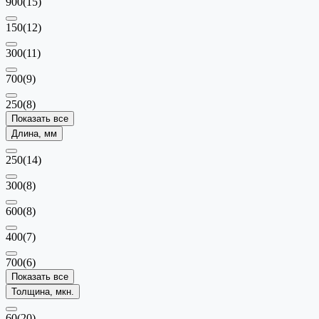
900
(15)
150
(12)
300
(11)
700
(9)
250
(8)
Показать все
Длина, мм
250
(14)
300
(8)
600
(8)
400
(7)
700
(6)
Показать все
Толщина, мкн.
60
(20)