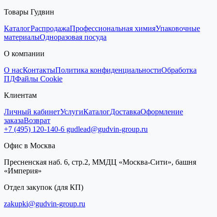
Товары Гудвин
Каталог
Распродажа
Профессиональная химия
Упаковочные
материалы
Одноразовая посуда
О компании
О нас
Контакты
Политика конфиденциальности
Обработка
ПД
Файлы Cookie
Клиентам
Личный кабинет
Услуги
Каталог
Доставка
Оформление
заказа
Возврат
+7 (495) 120-140-6
gudlead@gudvin-group.ru
Офис в Москва
Пресненская наб. 6, стр.2, ММДЦ «Москва-Сити», башня
«Империя»
Отдел закупок (для КП)
zakupki@gudvin-group.ru