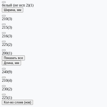
белый (не исп 2)
(1)
Ширина, мм
210
(3)
215
(3)
216
(3)
225
(2)
200
(1)
Показать все
Длина, мм
240
(9)
210
(4)
230
(2)
225
(1)
Кол-во слоев (нов)