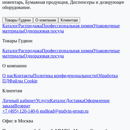
инвентарь, Бумажная продукция, Диспенсеры и дозирующее
оборудование.
Товары Гудвин
О компании
Клиентам
Каталог
Распродажа
Профессиональная химия
Упаковочные
материалы
Одноразовая посуда
Товары Гудвин
Каталог
Распродажа
Профессиональная химия
Упаковочные
материалы
Одноразовая посуда
О компании
О нас
Контакты
Политика конфиденциальности
Обработка
ПД
Файлы Cookie
Клиентам
Личный кабинет
Услуги
Каталог
Доставка
Оформление
заказа
Возврат
+7 (495) 120-140-6
gudlead@gudvin-group.ru
Офис в Москва