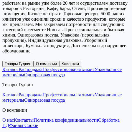
работаем на рынке уже более 20 лет и осуществляем доставку
товаров в Рестораны, Кафе, Бары, Отели, Производственные
помещения, Бизнес центры и Торговые центры. 5000 наших
клиентов уже оценили сроки и качество продуктов, которые
мы предлагаем. Мы закрываем потребности для следующих
категорий в сегменте Horeca - Профессиональная и бытовая
химия, Одноразовая посуда, Упаковка (персональная
продукция), Индивидуальная упаковка, Уборочный
инвентарь, Бумажная продукция, Диспенсеры и дозирующее
оборудование.
Товары Гудвин
О компании
Клиентам
Каталог
Распродажа
Профессиональная химия
Упаковочные
материалы
Одноразовая посуда
Товары Гудвин
Каталог
Распродажа
Профессиональная химия
Упаковочные
материалы
Одноразовая посуда
О компании
О нас
Контакты
Политика конфиденциальности
Обработка
ПД
Файлы Cookie