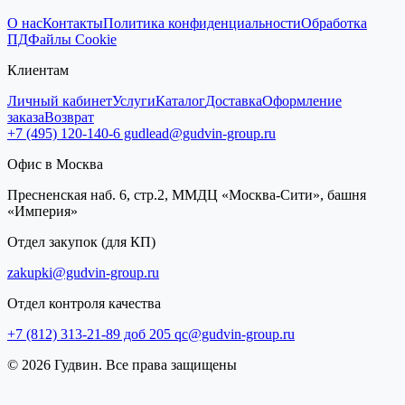
О нас
Контакты
Политика конфиденциальности
Обработка
ПД
Файлы Cookie
Клиентам
Личный кабинет
Услуги
Каталог
Доставка
Оформление
заказа
Возврат
+7 (495) 120-140-6
gudlead@gudvin-group.ru
Офис в Москва
Пресненская наб. 6, стр.2, ММДЦ «Москва-Сити», башня
«Империя»
Отдел закупок (для КП)
zakupki@gudvin-group.ru
Отдел контроля качества
+7 (812) 313-21-89 доб 205
qc@gudvin-group.ru
© 2026 Гудвин. Все права защищены