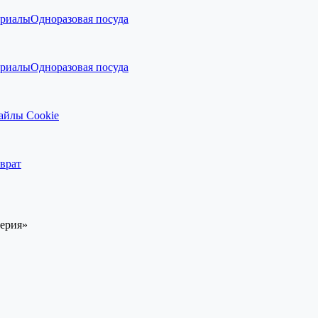
ериалы
Одноразовая посуда
ериалы
Одноразовая посуда
айлы Cookie
врат
перия»