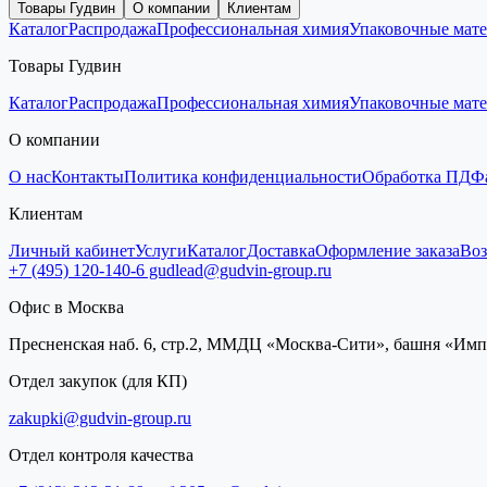
Товары Гудвин
О компании
Клиентам
Каталог
Распродажа
Профессиональная химия
Упаковочные мат
Товары Гудвин
Каталог
Распродажа
Профессиональная химия
Упаковочные мат
О компании
О нас
Контакты
Политика конфиденциальности
Обработка ПД
Ф
Клиентам
Личный кабинет
Услуги
Каталог
Доставка
Оформление заказа
Воз
+7 (495) 120-140-6
gudlead@gudvin-group.ru
Офис в Москва
Пресненская наб. 6, стр.2, ММДЦ «Москва-Сити», башня «Им
Отдел закупок (для КП)
zakupki@gudvin-group.ru
Отдел контроля качества