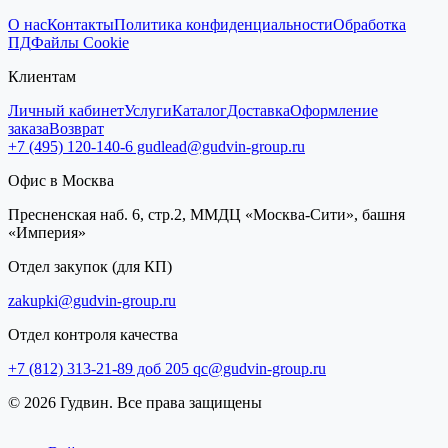
О нас
Контакты
Политика конфиденциальности
Обработка
ПД
Файлы Cookie
Клиентам
Личный кабинет
Услуги
Каталог
Доставка
Оформление
заказа
Возврат
+7 (495) 120-140-6
gudlead@gudvin-group.ru
Офис в Москва
Пресненская наб. 6, стр.2, ММДЦ «Москва-Сити», башня
«Империя»
Отдел закупок (для КП)
zakupki@gudvin-group.ru
Отдел контроля качества
+7 (812) 313-21-89 доб 205
qc@gudvin-group.ru
© 2026 Гудвин. Все права защищены