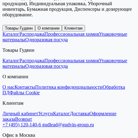
продукция), Индивидуальная упаковка, Уборочный
инвентарь, Бумажная продукция, Диспенсеры и дозирующее
оборудование.
Товары Гудвин
О компании
Клиентам
Каталог
Распродажа
Профессиональная химия
Упаковочные
материалы
Одноразовая посуда
Товары Гудвин
Каталог
Распродажа
Профессиональная химия
Упаковочные
материалы
Одноразовая посуда
О компании
О нас
Контакты
Политика конфиденциальности
Обработка
ПД
Файлы Cookie
Клиентам
Личный кабинет
Услуги
Каталог
Доставка
Оформление
заказа
Возврат
+7 (495) 120-140-6
gudlead@gudvin-group.ru
Офис в Москва