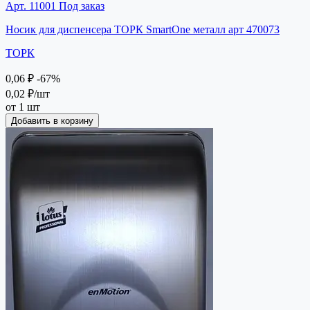
Арт. 11001
Под заказ
Носик для диспенсера ТОРК SmartOne металл арт 470073
ТОРК
0,06 ₽
-67%
0,02 ₽
/шт
от 1 шт
Добавить в корзину