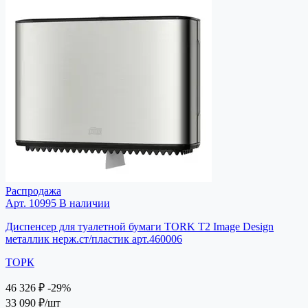
Распродажа
Арт. 10995
В наличии
Диспенсер для туалетной бумаги TORK T2 Image Design
металлик нерж.ст/пластик арт.460006
ТОРК
46 326 ₽
-29%
33 090 ₽
/шт