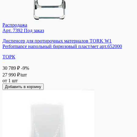
Распродажа
Арт. 7392
Под заказ
Диспенсер для протирочных материалов TORK W1
Performance напольный бирюзовый пласт/мет арт.652000
ТОРК
30 789 ₽
-9%
27 990 ₽
/шт
от 1 шт
Добавить в корзину