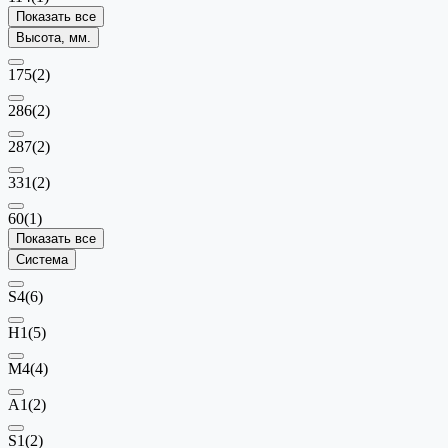
Показать все
Высота, мм.
175
(2)
286
(2)
287
(2)
331
(2)
60
(1)
Показать все
Система
S4
(6)
H1
(5)
М4
(4)
A1
(2)
S1
(2)