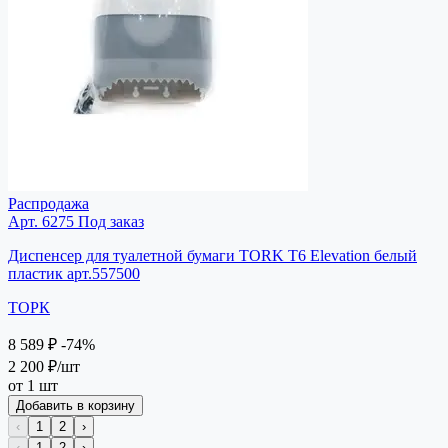
Распродажа
Арт. 6275
Под заказ
Диспенсер для туалетной бумаги TORK T6 Elevation белый
пластик арт.557500
ТОРК
8 589 ₽
-74%
2 200 ₽
/шт
от 1 шт
Добавить в корзину
‹
1
2
›
‹
1
2
›