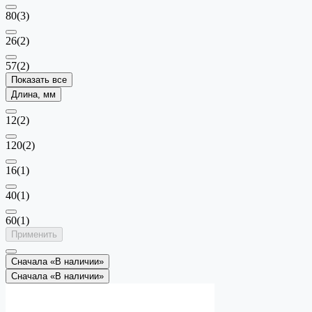
80
(3)
26
(2)
57
(2)
Показать все
Длина, мм
12
(2)
120
(2)
16
(1)
40
(1)
60
(1)
Применить
Сначала «В наличии»
Сначала «В наличии»