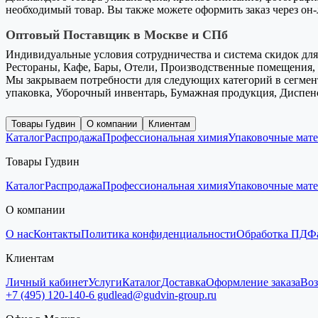
необходимый товар. Вы также можете оформить заказ через он
Оптовый Поставщик в Москве и СПб
Индивидуальные условия сотрудничества и система скидок для 
Рестораны, Кафе, Бары, Отели, Производственные помещения, 
Мы закрываем потребности для следующих категорий в сегмент
упаковка, Уборочный инвентарь, Бумажная продукция, Диспен
Товары Гудвин
О компании
Клиентам
Каталог
Распродажа
Профессиональная химия
Упаковочные мат
Товары Гудвин
Каталог
Распродажа
Профессиональная химия
Упаковочные мат
О компании
О нас
Контакты
Политика конфиденциальности
Обработка ПД
Ф
Клиентам
Личный кабинет
Услуги
Каталог
Доставка
Оформление заказа
Воз
+7 (495) 120-140-6
gudlead@gudvin-group.ru