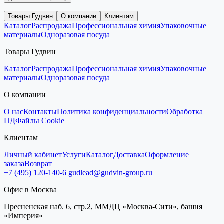
Товары Гудвин
О компании
Клиентам
Каталог
Распродажа
Профессиональная химия
Упаковочные
материалы
Одноразовая посуда
Товары Гудвин
Каталог
Распродажа
Профессиональная химия
Упаковочные
материалы
Одноразовая посуда
О компании
О нас
Контакты
Политика конфиденциальности
Обработка
ПД
Файлы Cookie
Клиентам
Личный кабинет
Услуги
Каталог
Доставка
Оформление
заказа
Возврат
+7 (495) 120-140-6
gudlead@gudvin-group.ru
Офис в Москва
Пресненская наб. 6, стр.2, ММДЦ «Москва-Сити», башня
«Империя»