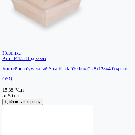
Новинка
Арт. 34473
Под заказ
Контейнер бумажный SmartPack 550 box (128х128х49) крафт
OSQ
15,38 ₽
/шт
от 50 шт
Добавить в корзину