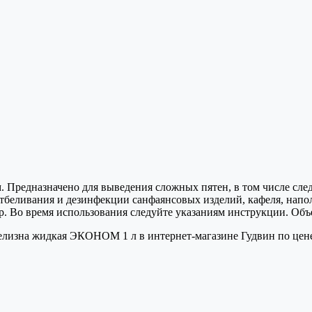
редназначено для выведения сложных пятен, в том числе следо
 отбеливания и дезинфекции санфаянсовых изделий, кафеля, нап
р. Во время использования следуйте указаниям инструкции. Объ
лизна жидкая ЭКОНОМ 1 л в интернет-магазине Гудвин по цене 