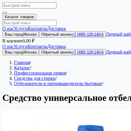
Каталог товаров
О нас
Услуги
Контакты
Доставка
Личный каб
Ваш город
Москва
Обратный звонок
+7 (495) 120-140-6
В корзине
0,00 ₽
О нас
Услуги
Контакты
Доставка
Личный каб
Ваш город
Москва
Обратный звонок
+7 (495) 120-140-6
Главная
/
Каталог
/
Профессиональная химия
/
Средства для стирки
/
Отбеливатели и пятновыводители бытовые
/
Средство универсальное отб