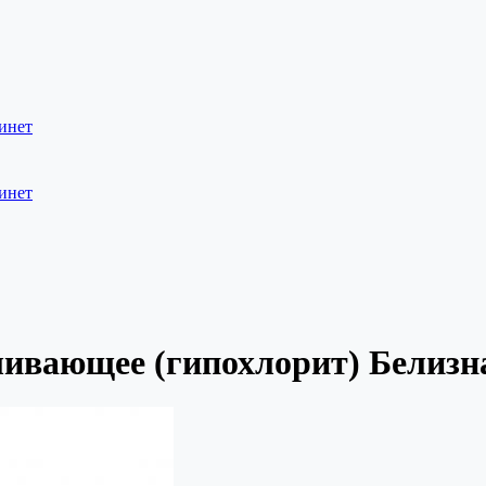
инет
инет
еливающее (гипохлорит) Бели