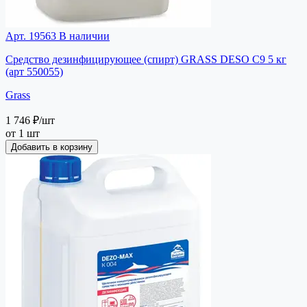
Арт. 19563
В наличии
Средство дезинфицирующее (спирт) GRASS DESO C9 5 кг
(арт 550055)
Grass
1 746 ₽
/шт
от 1 шт
Добавить в корзину