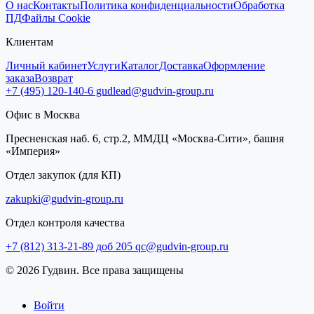
О нас
Контакты
Политика конфиденциальности
Обработка
ПД
Файлы Cookie
Клиентам
Личный кабинет
Услуги
Каталог
Доставка
Оформление
заказа
Возврат
+7 (495) 120-140-6
gudlead@gudvin-group.ru
Офис в Москва
Пресненская наб. 6, стр.2, ММДЦ «Москва-Сити», башня
«Империя»
Отдел закупок (для КП)
zakupki@gudvin-group.ru
Отдел контроля качества
+7 (812) 313-21-89 доб 205
qc@gudvin-group.ru
© 2026 Гудвин. Все права защищены
Войти