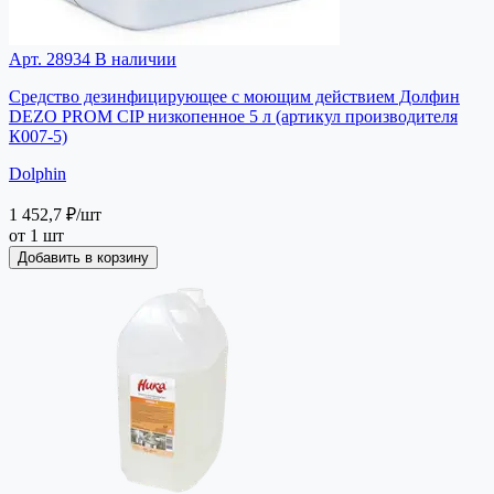
Арт. 28934
В наличии
Средство дезинфицирующее с моющим действием Долфин
DEZO PROM CIP низкопенное 5 л (артикул производителя
К007-5)
Dolphin
1 452,7 ₽
/шт
от 1 шт
Добавить в корзину