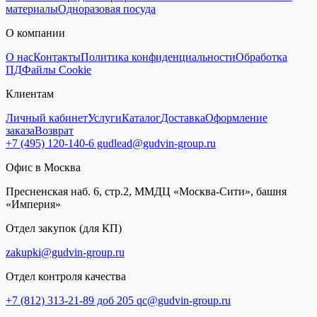
материалы
Одноразовая посуда
О компании
О нас
Контакты
Политика конфиденциальности
Обработка
ПД
Файлы Cookie
Клиентам
Личный кабинет
Услуги
Каталог
Доставка
Оформление
заказа
Возврат
+7 (495) 120-140-6
gudlead@gudvin-group.ru
Офис в Москва
Пресненская наб. 6, стр.2, ММДЦ «Москва-Сити», башня
«Империя»
Отдел закупок (для КП)
zakupki@gudvin-group.ru
Отдел контроля качества
+7 (812) 313-21-89 доб 205
qc@gudvin-group.ru