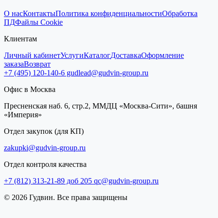
О нас
Контакты
Политика конфиденциальности
Обработка
ПД
Файлы Cookie
Клиентам
Личный кабинет
Услуги
Каталог
Доставка
Оформление
заказа
Возврат
+7 (495) 120-140-6
gudlead@gudvin-group.ru
Офис в Москва
Пресненская наб. 6, стр.2, ММДЦ «Москва-Сити», башня
«Империя»
Отдел закупок (для КП)
zakupki@gudvin-group.ru
Отдел контроля качества
+7 (812) 313-21-89 доб 205
qc@gudvin-group.ru
© 2026 Гудвин. Все права защищены