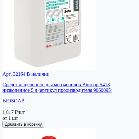
Арт. 32164
В наличии
Средство щелочное для мытья полов Biosoap S418
низкопенное 5 л (артикул прооизводителя 9060095)
BIOSOAP
1 817 ₽
/шт
от 1 шт
Добавить в корзину