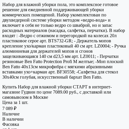
Набор для влажной уборки пола, это комплексное готовое
решение для ежедневной поддерживающей уборки
коммерческих помещений. Набор укомплектован по
двухведерной системе уборки методом «ведро-вода» и
включает в себя не только ведро со шваброй, но и запас
расходных материалов (насадка, салфетка, перчатки). В набор
входят : -Ведро с отжимом и перегородкой на колесах 20л
пластиковое серое арт. BTS732-GR; - Держатель мопов
крепление ухо/карман пластиковый 40 см арт. LZ0004; - Ручка
алюминиевая для держателей мопов и сгонов
защелкивающаяся 140 см d23,5 мм арт. LZ0011; - Перчатки
резиновые Ben Fatto Protection Profi M желтые; -Моп плоский
Ben Fatto 40х13см микрофибра с мягкими абразивными
вставками ухо+карман арт. BF30558; -Салфетка для стекол
30х40см голубая, искусственный бархат Ben Fatto.
Купить Набор для влажной уборки СТАРТ в интернет-
магазине Гудвин по цене 7089.00 руб., с доставкой или
самовывозом в Москве
Цена за 1 шт.
7 089 ₽
Наличие
В наличии
Фасовка