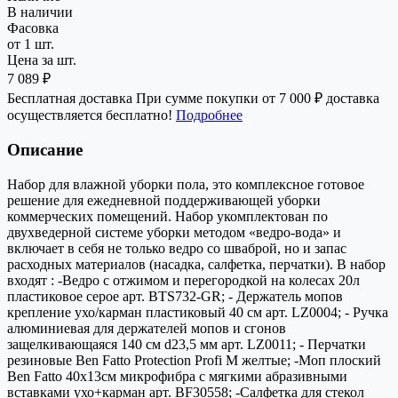
В наличии
Фасовка
от 1 шт.
Цена за шт.
7 089 ₽
Бесплатная доставка
При сумме покупки от 7 000 ₽ доставка
осуществляется бесплатно!
Подробнее
Описание
Набор для влажной уборки пола, это комплексное готовое
решение для ежедневной поддерживающей уборки
коммерческих помещений. Набор укомплектован по
двухведерной системе уборки методом «ведро-вода» и
включает в себя не только ведро со шваброй, но и запас
расходных материалов (насадка, салфетка, перчатки). В набор
входят : -Ведро с отжимом и перегородкой на колесах 20л
пластиковое серое арт. BTS732-GR; - Держатель мопов
крепление ухо/карман пластиковый 40 см арт. LZ0004; - Ручка
алюминиевая для держателей мопов и сгонов
защелкивающаяся 140 см d23,5 мм арт. LZ0011; - Перчатки
резиновые Ben Fatto Protection Profi M желтые; -Моп плоский
Ben Fatto 40х13см микрофибра с мягкими абразивными
вставками ухо+карман арт. BF30558; -Салфетка для стекол