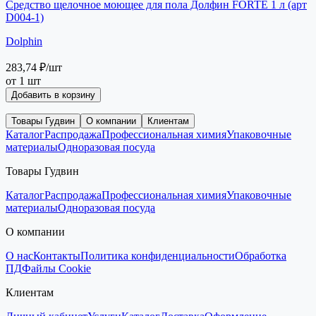
Средство щелочное моющее для пола Долфин FORTE 1 л (арт
D004-1)
Dolphin
283,74 ₽
/шт
от 1 шт
Добавить в корзину
Товары Гудвин
О компании
Клиентам
Каталог
Распродажа
Профессиональная химия
Упаковочные
материалы
Одноразовая посуда
Товары Гудвин
Каталог
Распродажа
Профессиональная химия
Упаковочные
материалы
Одноразовая посуда
О компании
О нас
Контакты
Политика конфиденциальности
Обработка
ПД
Файлы Cookie
Клиентам